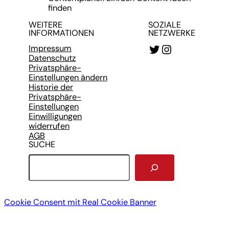
finden
WEITERE
SOZIALE
INFORMATIONEN
NETZWERKE
Twitter
Instagram
Impressum
Datenschutz
Privatsphäre-
Einstellungen ändern
Historie der
Privatsphäre-
Einstellungen
Einwilligungen
widerrufen
AGB
SUCHE
S
u
c
h
Cookie Consent mit Real Cookie Banner
e