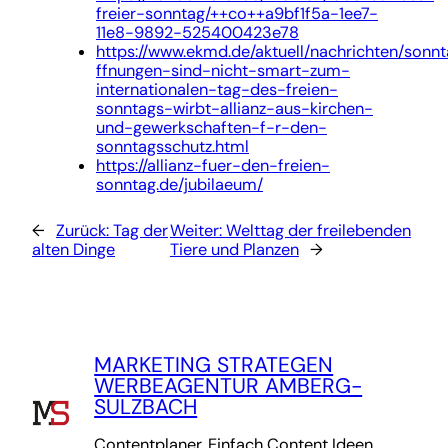
freier-sonntag/++co++a9bf1f5a-1ee7-
11e8-9892-525400423e78
https://www.ekmd.de/aktuell/nachrichten/sonn
ffnungen-sind-nicht-smart-zum-
internationalen-tag-des-freien-
sonntags-wirbt-allianz-aus-kirchen-
und-gewerkschaften-f-r-den-
sonntagsschutz.html
https://allianz-fuer-den-freien-
sonntag.de/jubilaeum/
←
Zurück:
Tag der
Weiter:
Welttag der freilebenden
alten Dinge
Tiere und Planzen
→
MARKETING STRATEGEN
WERBEAGENTUR AMBERG-
SULZBACH
Contentplaner. Einfach Content Ideen